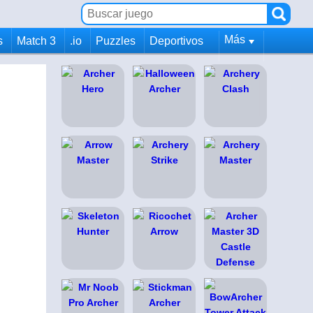
Más
s
Match 3
.io
Puzzles
Deportivos