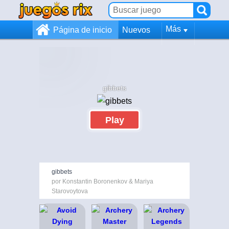
Más
Página de inicio
Nuevos
gibbets
Play
gibbets
por Konstantin Boronenkov & Mariya
Starovoytova