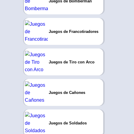
Juegos de Bomberman
Juegos de Francotiradores
Juegos de Tiro con Arco
Juegos de Cañones
Juegos de Soldados