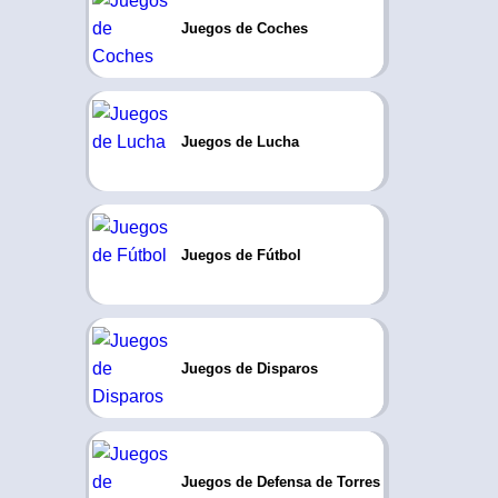
Juegos de Coches
Juegos de Lucha
Juegos de Fútbol
Juegos de Disparos
Juegos de Defensa de Torres