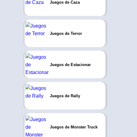
Juegos de Caza
Juegos de Terror
Juegos de Estacionar
Juegos de Rally
Juegos de Monster Truck