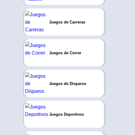
Juegos de Carreras
Juegos de Correr
Juegos de Disparos
Juegos Deportivos