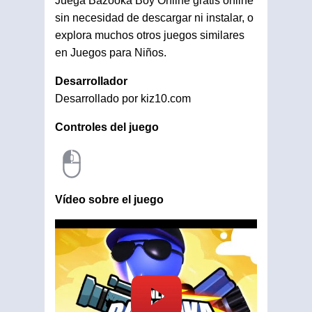
Juega Bazooka Boy Online gratis online
sin necesidad de descargar ni instalar, o
explora muchos otros juegos similares
en Juegos para Niños.
Desarrollador
Desarrollado por kiz10.com
Controles del juego
Vídeo sobre el juego