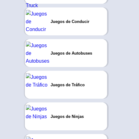
Juegos de Conducir
Juegos de Autobuses
Juegos de Tráfico
Juegos de Ninjas