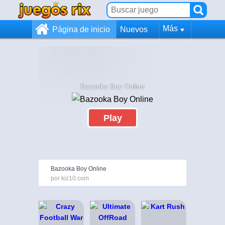
Más
Página de inicio
Nuevos
Bazooka Boy Online
Play
Bazooka Boy Online
por kiz10.com