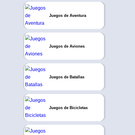
Juegos de Aventura
Juegos de Aviones
Juegos de Batallas
Juegos de Bicicletas