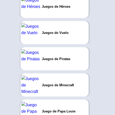
Juegos de Héroes
Juegos de Vuelo
Juegos de Piratas
Juegos de Minecraft
Juego de Papa Louie