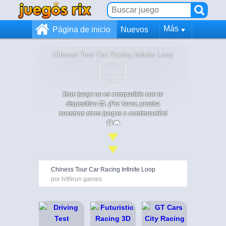
Más
Página de inicio
Nuevos
Chiness Tour Car Racing Infinite Loop
Este juego no es compatible con tu
dispositivo 😞. ¡Por favor, prueba
nuestros otros juegos a continuación!
😄🎮
Chiness Tour Car Racing Infinite Loop
por hitNrun games