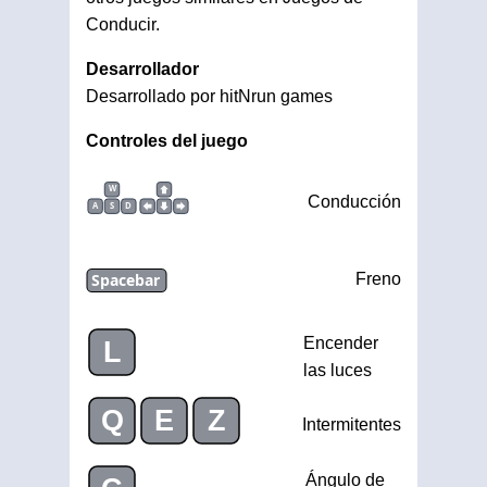
Conducir.
Desarrollador
Desarrollado por hitNrun games
Controles del juego
W
Conducción
A
S
D
Spacebar
Freno
Encender
L
las luces
Q
E
Z
Intermitentes
Ángulo de