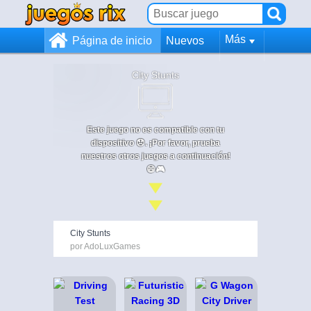
Más
Página de inicio
Nuevos
City Stunts
Este juego no es compatible con tu
dispositivo 😞. ¡Por favor, prueba
nuestros otros juegos a continuación!
😄🎮
City Stunts
por AdoLuxGames