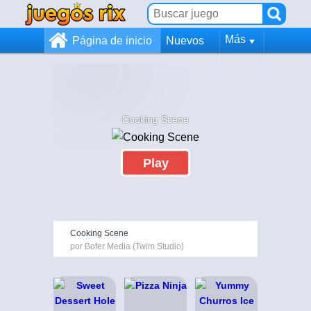
Más
Página de inicio
Nuevos
Cooking Scene
Play
Cooking Scene
por Bofer Media (Twim Studio)