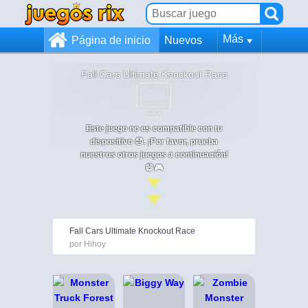
Más
Página de inicio
Nuevos
Fall Cars Ultimate Knockout Race
Este juego no es compatible con tu
dispositivo 😞. ¡Por favor, prueba
nuestros otros juegos a continuación!
😄🎮
Fall Cars Ultimate Knockout Race
por Hihoy