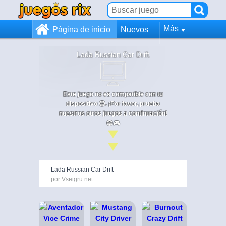
Más
Página de inicio
Nuevos
Lada Russian Car Drift
Este juego no es compatible con tu
dispositivo 😞. ¡Por favor, prueba
nuestros otros juegos a continuación!
😄🎮
Lada Russian Car Drift
por Vseigru.net