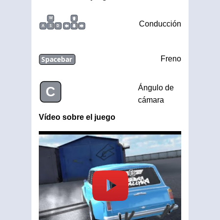
W
Conducción
A
S
D
Spacebar
Freno
Ángulo de
C
cámara
Vídeo sobre el juego