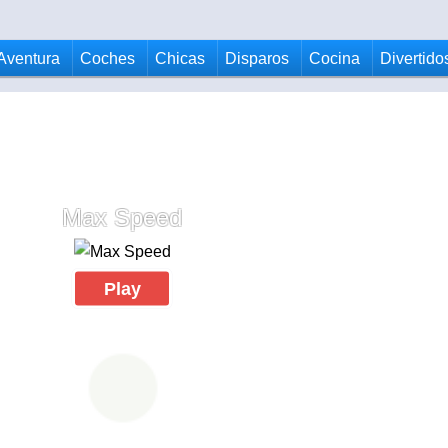
Aventura
Coches
Chicas
Disparos
Cocina
Divertido
Max Speed
Play