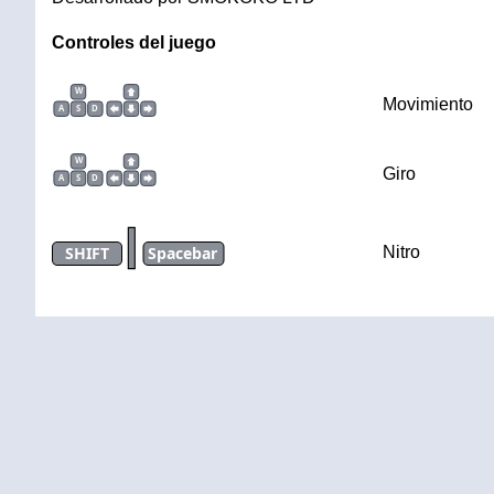
Controles del juego
W
Movimiento
A
S
D
W
Giro
A
S
D
|
SHIFT
Spacebar
Nitro