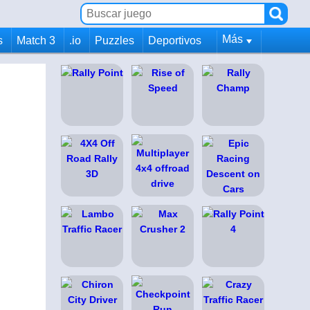
Más
s
Match 3
.io
Puzzles
Deportivos