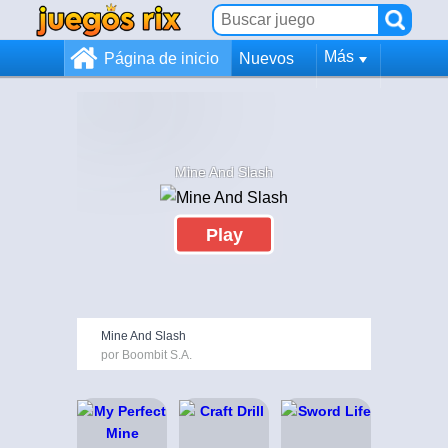
Más
Página de inicio
Nuevos
Mine And Slash
Play
Mine And Slash
por Boombit S.A.