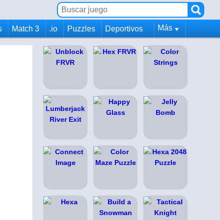
Más
s
Match 3
.io
Puzzles
Deportivos