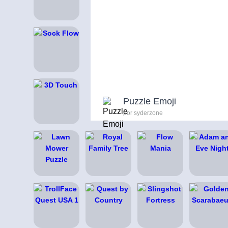
Puzzle Emoji
por syderzone