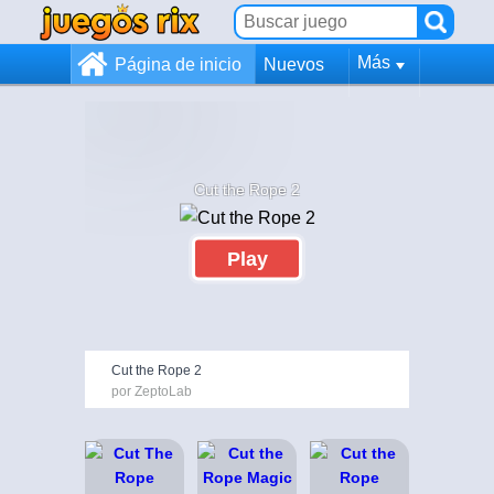
Más
Página de inicio
Nuevos
Cut the Rope 2
Play
Cut the Rope 2
por ZeptoLab