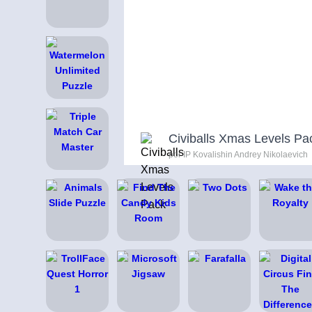
Civiballs Xmas Levels Pa
por IP Kovalishin Andrey Nikolaevich