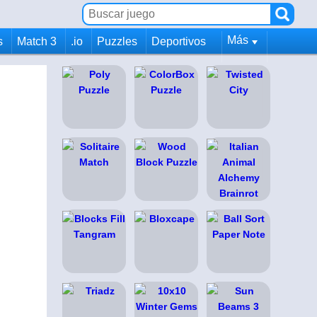
Más
s
Match 3
.io
Puzzles
Deportivos