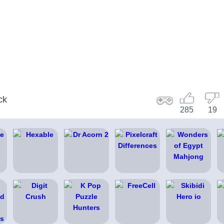
ck
285
19