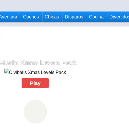
Aventura
Coches
Chicas
Disparos
Cocina
Divertido
viballs Xmas Levels Pack
Play