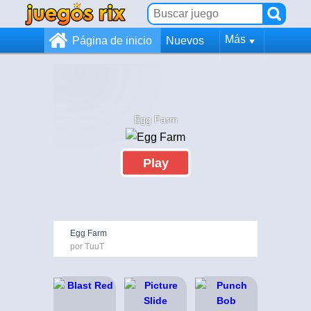
Más
Página de inicio
Nuevos
Egg Farm
Play
Egg Farm
por TuuT