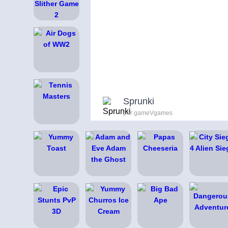
Sprunki
por gameVgames