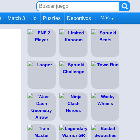
Más
s
Match 3
.io
Puzzles
Deportivos