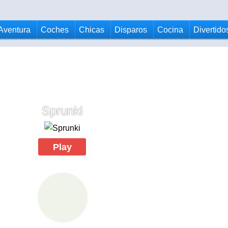
Aventura
Coches
Chicas
Disparos
Cocina
Divertido
Sprunki
Play