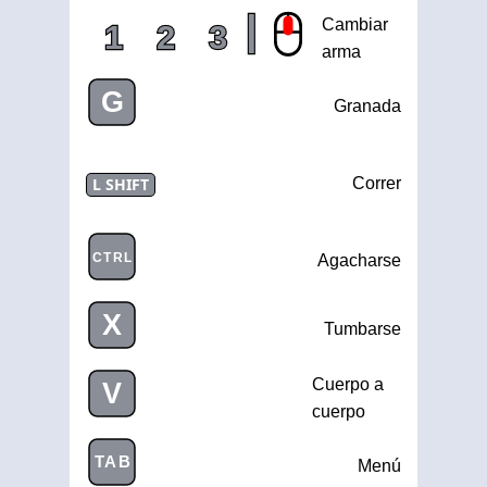
|
Cambiar
1
2
3
arma
G
Granada
L SHIFT
Correr
CTRL
Agacharse
X
Tumbarse
Cuerpo a
V
cuerpo
TAB
Menú