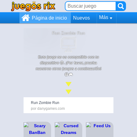
Más
Página de inicio
Nuevos
Run Zombie Run
Este juego no es compatible con tu
dispositivo 😞. ¡Por favor, prueba
nuestros otros juegos a continuación!
😄🎮
Run Zombie Run
por danygames.com