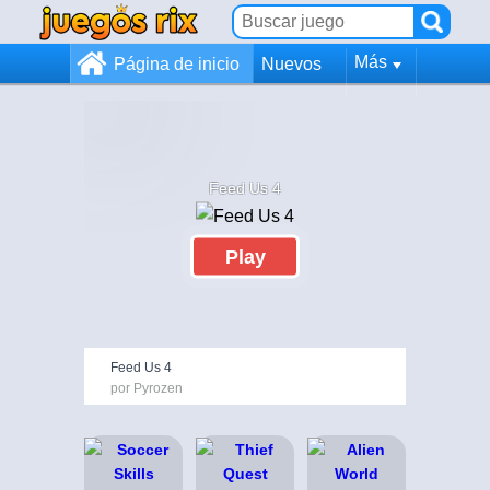
Más
Página de inicio
Nuevos
Feed Us 4
Play
Feed Us 4
por Pyrozen