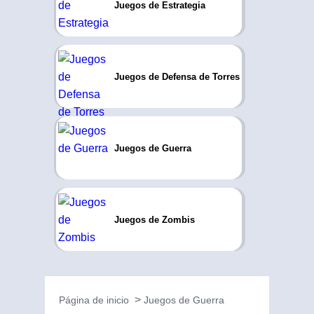
Juegos de Estrategia
Juegos de Defensa de Torres
Juegos de Guerra
Juegos de Zombis
Página de inicio
Juegos de Guerra