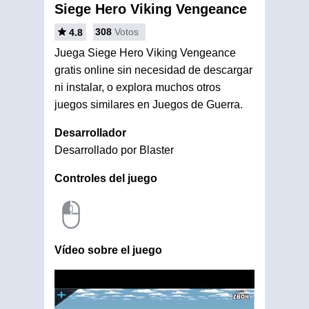
Siege Hero Viking Vengeance
308
Votos
4.8
Juega Siege Hero Viking Vengeance
gratis online sin necesidad de descargar
ni instalar, o explora muchos otros
juegos similares en Juegos de Guerra.
Desarrollador
Desarrollado por Blaster
Controles del juego
Vídeo sobre el juego