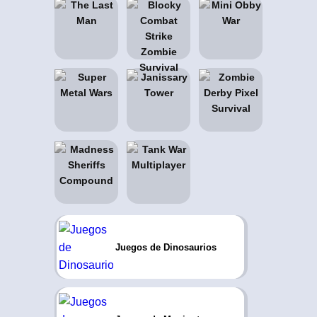
Juegos de Dinosaurios