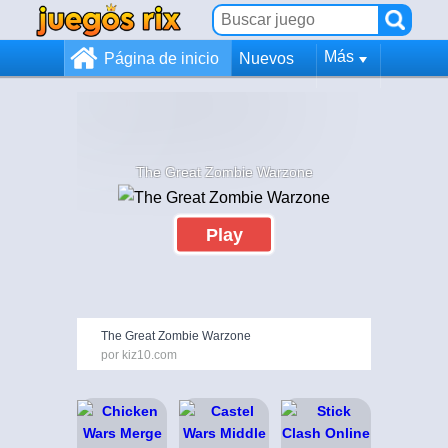
Más
Página de inicio
Nuevos
The Great Zombie Warzone
Play
The Great Zombie Warzone
por kiz10.com