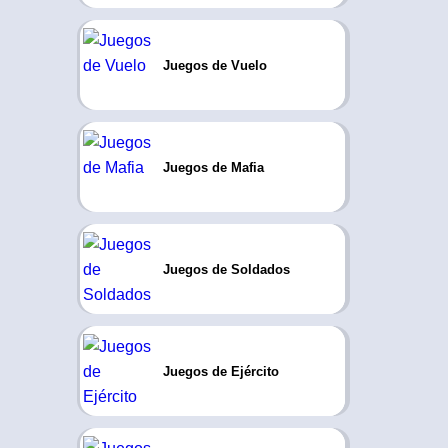
Juegos de Vuelo
Juegos de Mafia
Juegos de Soldados
Juegos de Ejército