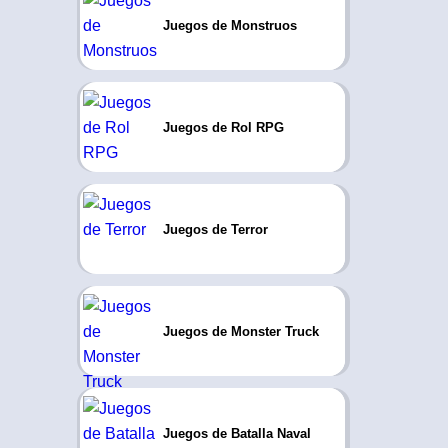
Juegos de Monstruos
Juegos de Rol RPG
Juegos de Terror
Juegos de Monster Truck
Juegos de Batalla Naval