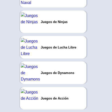
Juegos de Ninjas
Juegos de Lucha Libre
Juegos de Dynamons
Juegos de Acción