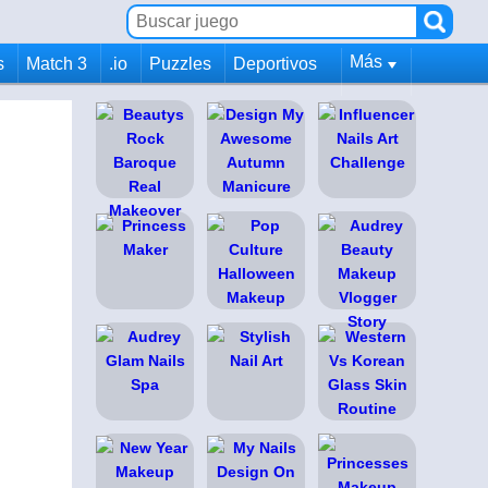
Más
s
Match 3
.io
Puzzles
Deportivos