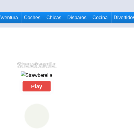
Aventura
Coches
Chicas
Disparos
Cocina
Divertido
Strawberella
Play