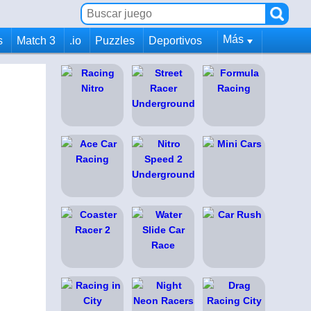
Más
s
Match 3
.io
Puzzles
Deportivos