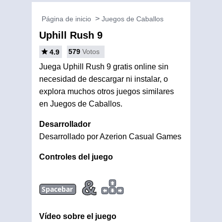
Página de inicio
Juegos de Caballos
Uphill Rush 9
579
Votos
4.9
Juega Uphill Rush 9 gratis online sin
necesidad de descargar ni instalar, o
explora muchos otros juegos similares
en Juegos de Caballos.
Desarrollador
Desarrollado por Azerion Casual Games
Controles del juego
&
Spacebar
Vídeo sobre el juego