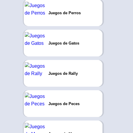
Juegos de Perros
Juegos de Gatos
Juegos de Rally
Juegos de Peces