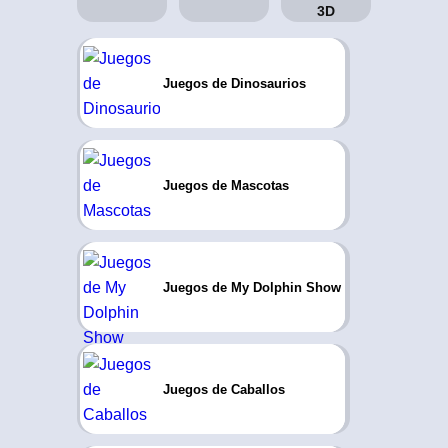
Juegos de Dinosaurios
Juegos de Mascotas
Juegos de My Dolphin Show
Juegos de Caballos