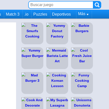
Más
s
Match 3
.io
Puzzles
Deportivos