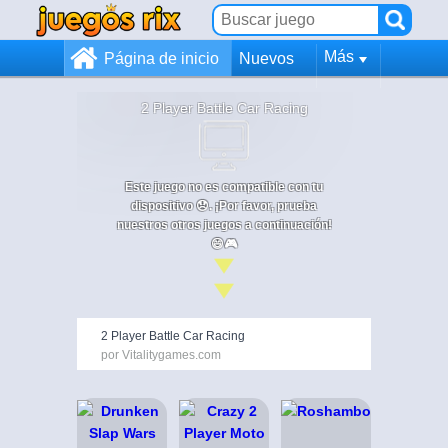
Más
Página de inicio
Nuevos
2 Player Battle Car Racing
Este juego no es compatible con tu
dispositivo 😞. ¡Por favor, prueba
nuestros otros juegos a continuación!
😄🎮
2 Player Battle Car Racing
por Vitalitygames.com