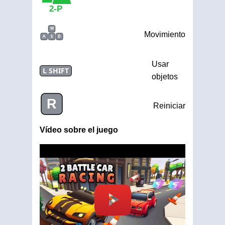
2-P
W
Movimiento
A
S
D
Usar
L SHIFT
objetos
R
Reiniciar
Vídeo sobre el juego