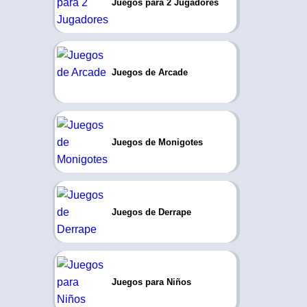
Juegos para 2 Jugadores
Juegos de Arcade
Juegos de Monigotes
Juegos de Derrape
Juegos para Niños