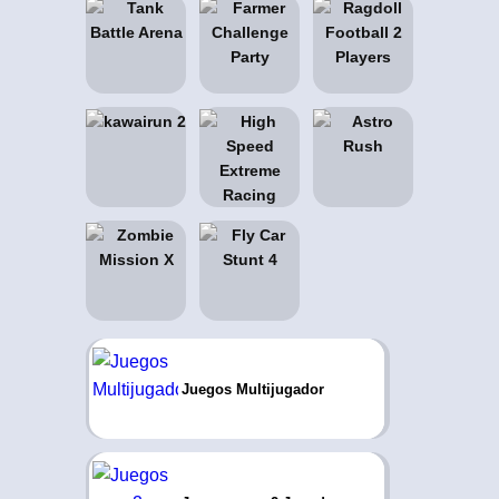
Juegos Multijugador