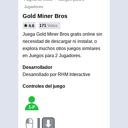
Jugadores
Gold Miner Bros
171
Votos
4.6
Juega Gold Miner Bros gratis online sin
necesidad de descargar ni instalar, o
explora muchos otros juegos similares
en Juegos para 2 Jugadores.
Desarrollador
Desarrollado por RHM Interactive
Controles del juego
1-P
|