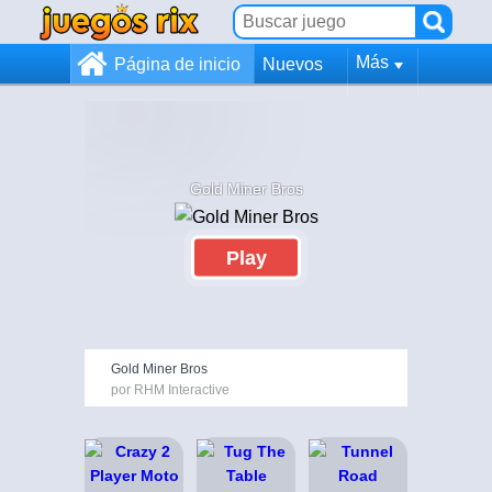
Más
Página de inicio
Nuevos
Gold Miner Bros
Play
Gold Miner Bros
por RHM Interactive