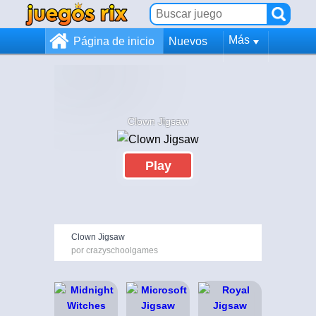
Más
Página de inicio
Nuevos
Clown Jigsaw
Play
Clown Jigsaw
por crazyschoolgames