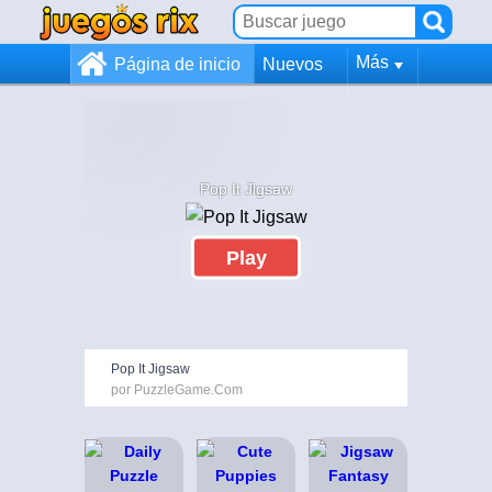
Más
Página de inicio
Nuevos
Pop It Jigsaw
Play
Pop It Jigsaw
por PuzzleGame.Com