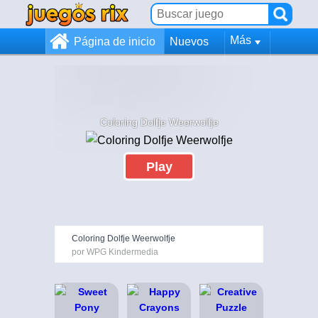
Más
Página de inicio
Nuevos
Coloring Dolfje Weerwolfje
Play
Coloring Dolfje Weerwolfje
por WPG Kindermedia