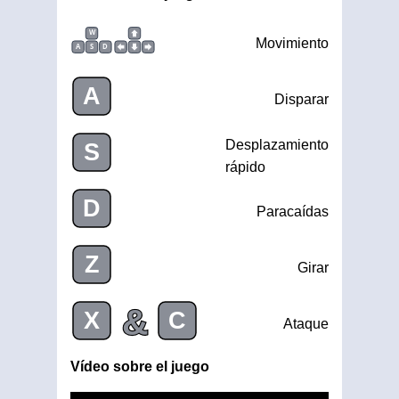
W
Movimiento
A
S
D
A
Disparar
Desplazamiento
S
rápido
D
Paracaídas
Z
Girar
&
X
C
Ataque
Vídeo sobre el juego