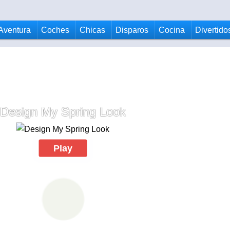
Aventura
Coches
Chicas
Disparos
Cocina
Divertido
Design My Spring Look
Play