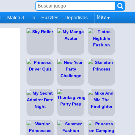
Más
s
Match 3
.io
Puzzles
Deportivos