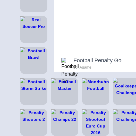
Football Penalty Go
por Agame