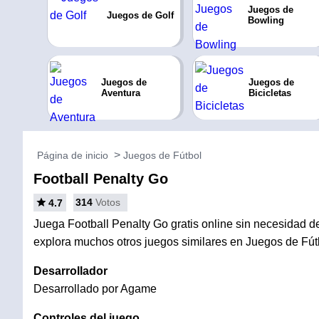
Juegos de
Juegos de Golf
Bowling
Juegos de
Juegos de
Aventura
Bicicletas
Página de inicio
Juegos de Fútbol
Football Penalty Go
314
Votos
4.7
Juega Football Penalty Go gratis online sin necesidad de 
explora muchos otros juegos similares en Juegos de Fút
Desarrollador
Desarrollado por Agame
Controles del juego