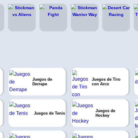
Juegos de
Juegos de Tiro
Derrape
con Arco
Juegos de
Juegos de Tenis
Hockey