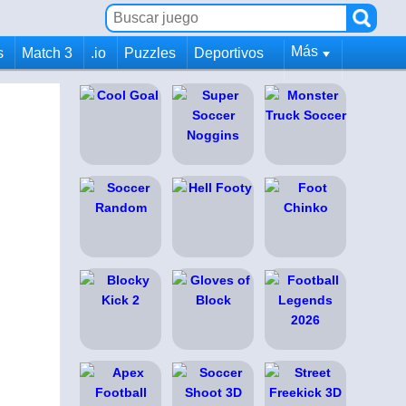
Más
s
Match 3
.io
Puzzles
Deportivos