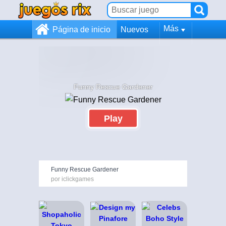
Más
Página de inicio
Nuevos
Funny Rescue Gardener
Play
Funny Rescue Gardener
por iclickgames