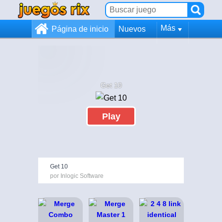
Más
Página de inicio
Nuevos
Get 10
Play
Get 10
por Inlogic Software