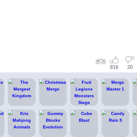
816
20