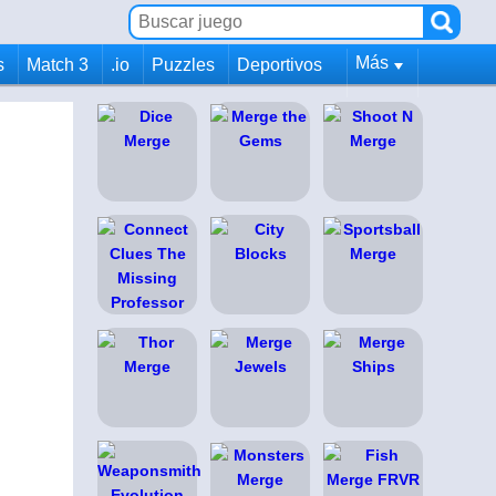
Más
s
Match 3
.io
Puzzles
Deportivos