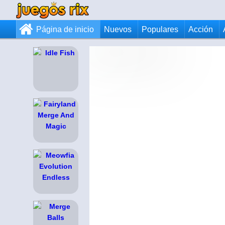
Página de inicio
Nuevos
Populares
Acción