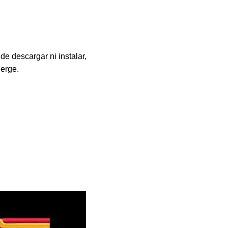
e descargar ni instalar,
erge.