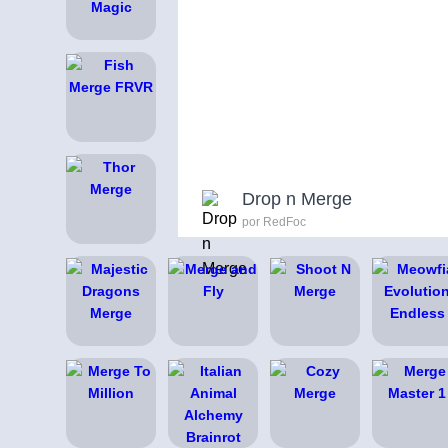
Drop n Merge
por RedFoc