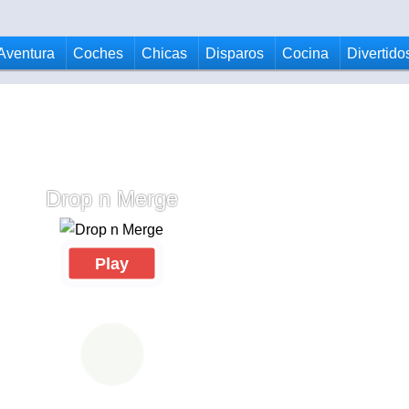
Aventura
Coches
Chicas
Disparos
Cocina
Divertido
Drop n Merge
Play