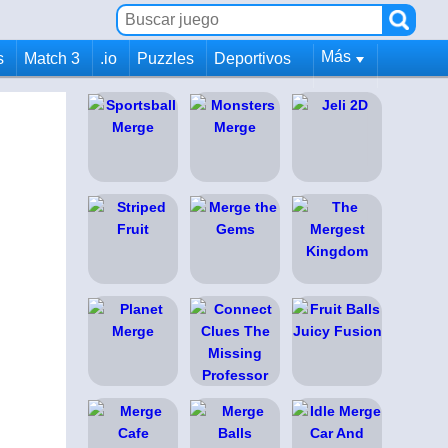
Más
s
Match 3
.io
Puzzles
Deportivos