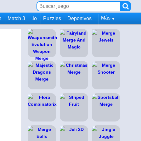
Más
s
Match 3
.io
Puzzles
Deportivos