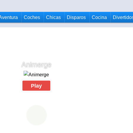
Aventura
Coches
Chicas
Disparos
Cocina
Divertido
Animerge
Play