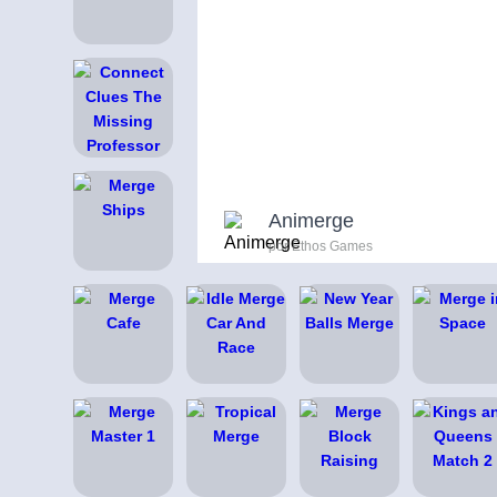
Animerge
por Ethos Games