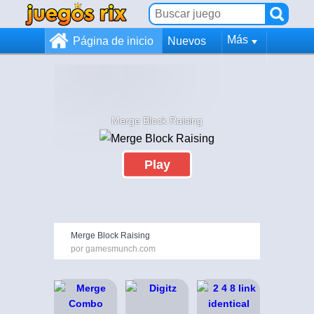
Más
Página de inicio
Nuevos
Merge Block Raising
Play
Merge Block Raising
por gamesmunch.com