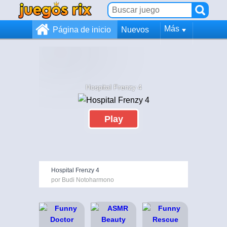
Más
Página de inicio
Nuevos
Hospital Frenzy 4
Play
Hospital Frenzy 4
por Budi Notoharmono