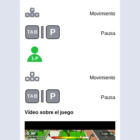
W
Movimiento
A
S
D
|
P
TAB
Pausa
1-P
Movimiento
|
P
TAB
Pausa
Vídeo sobre el juego