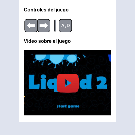
Controles del juego
|
A,D
Vídeo sobre el juego