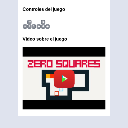
Controles del juego
W
A
S
D
Vídeo sobre el juego