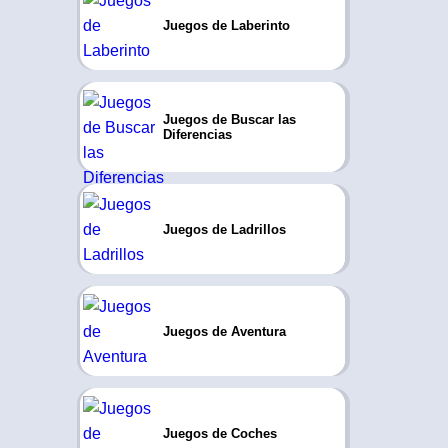
Juegos de Laberinto
Juegos de Buscar las
Diferencias
Juegos de Ladrillos
Juegos de Aventura
Juegos de Coches