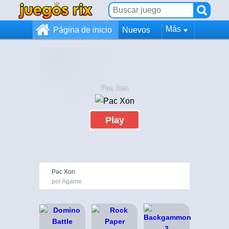
Más
Página de inicio
Nuevos
Pac Xon
Play
Pac Xon
por Agame