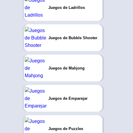
Juegos de Ladrillos
Juegos de Bubble Shooter
Juegos de Mahjong
Juegos de Emparejar
Juegos de Puzzles