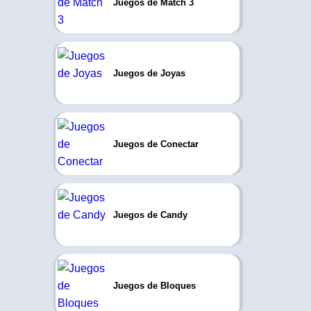
Juegos de Match 3
Juegos de Joyas
Juegos de Conectar
Juegos de Candy
Juegos de Bloques