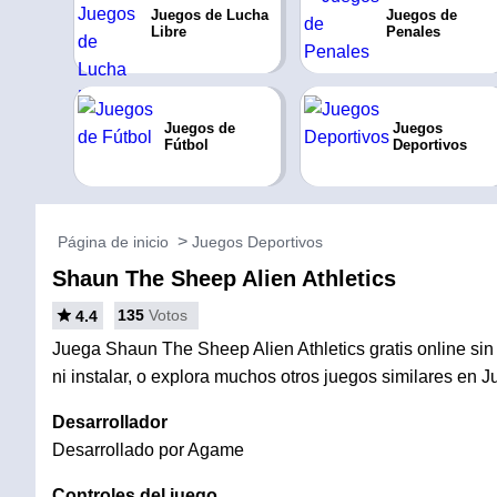
Juegos de Lucha
Juegos de
Libre
Penales
Juegos de
Juegos
Fútbol
Deportivos
Página de inicio
Juegos Deportivos
Shaun The Sheep Alien Athletics
135
Votos
4.4
Juega Shaun The Sheep Alien Athletics gratis online si
ni instalar, o explora muchos otros juegos similares en 
Desarrollador
Desarrollado por Agame
Controles del juego