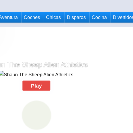
Aventura
Coches
Chicas
Disparos
Cocina
Divertido
n The Sheep Alien Athletics
Play