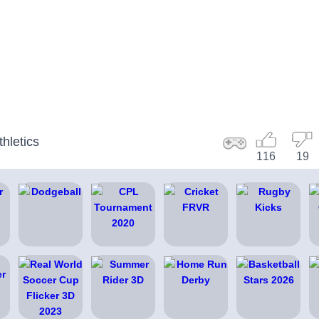
hletics
116
19