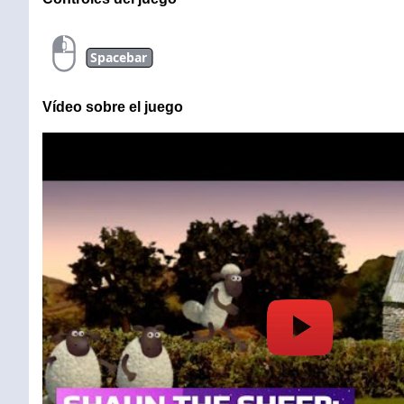
Spacebar
Vídeo sobre el juego