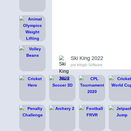
Ski King 2022
por Inlogic Software