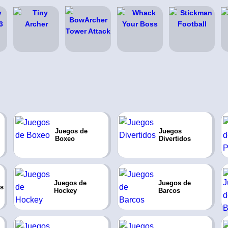
Juegos de
Juegos
Boxeo
Divertidos
Juegos de
Juegos de
is
Hockey
Barcos