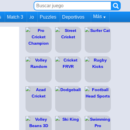
Más
s
Match 3
.io
Puzzles
Deportivos