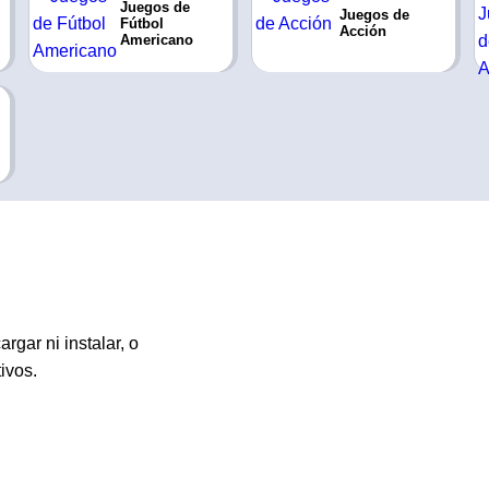
Juegos de
Juegos de
Fútbol
Acción
Americano
rgar ni instalar, o
ivos.