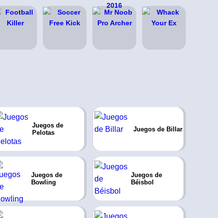
Juegos de
Juegos de Billar
Pelotas
Juegos de
Juegos de
Bowling
Béisbol