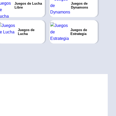
Juegos de Lucha
Juegos de
Libre
Dynamons
Juegos de
Juegos de
Lucha
Estrategia