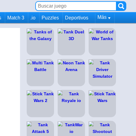
Más
s
Match 3
.io
Puzzles
Deportivos