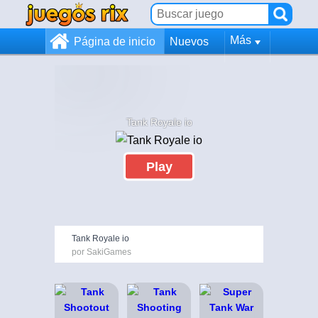
Más
Página de inicio
Nuevos
Tank Royale io
Play
Tank Royale io
por SakiGames