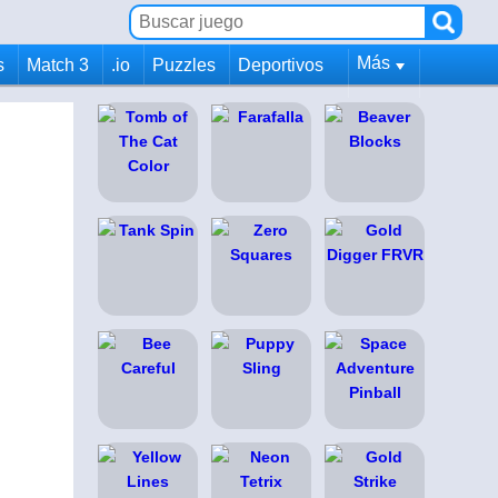
Más
s
Match 3
.io
Puzzles
Deportivos