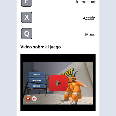
E
Interactuar
X
Acción
Q
Menú
Vídeo sobre el juego