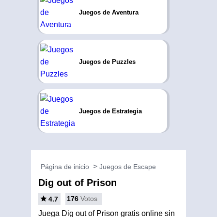
Juegos de Aventura
Juegos de Puzzles
Juegos de Estrategia
Página de inicio
Juegos de Escape
Dig out of Prison
176
Votos
4.7
Juega Dig out of Prison gratis online sin