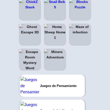
Juegos de Pensamiento