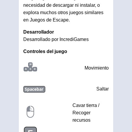
necesidad de descargar ni instalar, o
explora muchos otros juegos similares
en Juegos de Escape.
Desarrollador
Desarrollado por IncrediGames
Controles del juego
W
Movimiento
A
S
D
Spacebar
Saltar
Cavar tierra /
Recoger
recursos