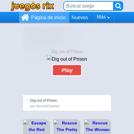
Más
Página de inicio
Nuevos
Dig out of Prison
Play
Dig out of Prison
por IncrediGames